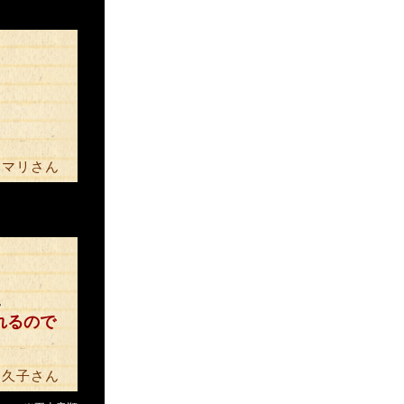
木マリさん
。
れるので
田久子さん