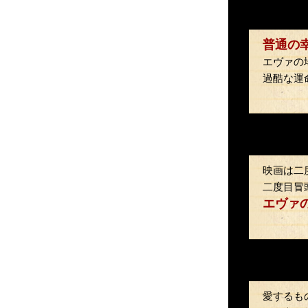
普通の
エヴァの
過酷な運
映画は二
二度目冒
エヴァ
愛するも