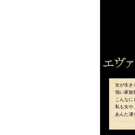
女が生き
強い家族
こんなに
私も女や
あんた凄