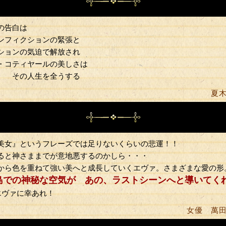
の告白は
ィクションの緊張と
ョンの気迫で解放され
・コティヤールの美しさは
人生を全うする
夏
美女』というフレーズでは足りないくらいの悲運！！
ると神さままでが意地悪するのかしら・・・
から色を重ねて強い美へと成長していくエヴァ。さまざまな愛の形
島での神秘な空気が あの、ラストシーンへと導いてく
エヴァに幸あれ！
女優 萬