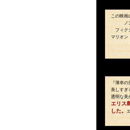
この映画
ノンフ
フィクシ
マリオン
その
『薄幸の
美しすぎ
透明な美
エリス
した。