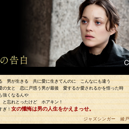
る 男が生きる 共に愛に生きてんのに こんなにも違う
愛の女と 恋に戸惑う男が最後 愛するか愛されるかを悟った時
も強くなるんや
、と忘れとったけど ホアキン！
女の懺悔は男の人生をかえまっせ。
すぎ！
ジャズシンガー 綾