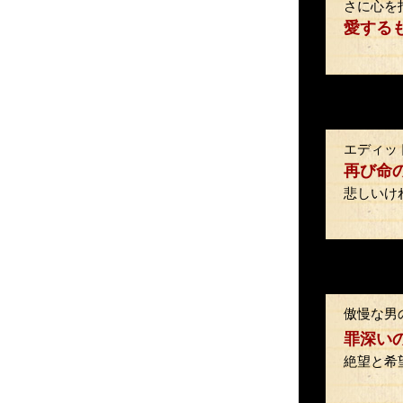
さに心を
愛する
エディッ
再び命
悲しいけ
傲慢な男
罪深い
絶望と希