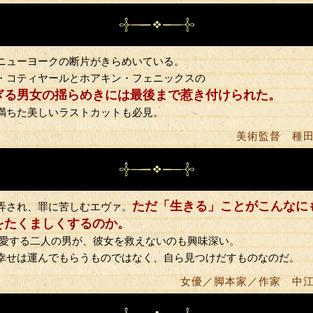
ニューヨークの断片がきらめいている。
・コティヤールとホアキン・フェニックスの
ぎる男女の揺らめきには最後まで惹き付けられた。
満ちた美しいラストカットも必見。
美術監督 種
ただ「生きる」ことがこんなに
弄され、罪に苦しむエヴァ。
をたくましくするのか。
を愛する二人の男が、彼女を救えないのも興味深い。
幸せは運んでもらうものではなく、自ら見つけだすものなのだ。
女優／脚本家／作家 中