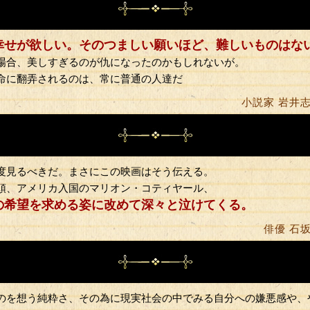
幸せが欲しい。そのつましい願いほど、難しいものはな
場合、美しすぎるのが仇になったのかもしれないが。
命に翻弄されるのは、常に普通の人達だ
小説家 岩井
度見るべきだ。まさにこの映画はそう伝える。
頭、アメリカ入国のマリオン・コティヤール、
の希望を求める姿に改めて深々と泣けてくる。
俳優 石
のを想う純粋さ、その為に現実社会の中でみる自分への嫌悪感や、